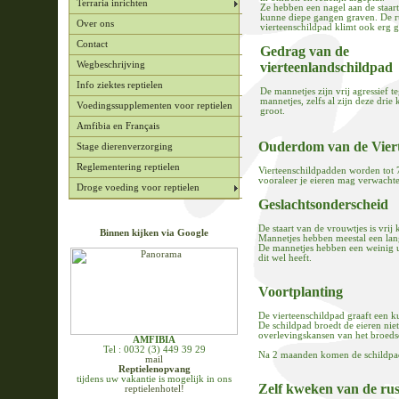
Terraria inrichten
Ze hebben een nagel aan de staar
kunne diepe gangen graven. De r
Over ons
vierteenschildpad klimt ook erg 
Contact
Gedrag van de
vierteenlandschildpad
Wegbeschrijving
Info ziektes reptielen
De mannetjes zijn vrij agressief t
mannetjes, zelfs al zijn deze drie 
Voedingssupplementen voor reptielen
groot.
Amfibia en Français
Ouderdom van de Vier
Stage dierenverzorging
Reglementering reptielen
Vierteenschildpadden worden tot 70
vooraleer je eieren mag verwacht
Droge voeding voor reptielen
Geslachtsonderscheid
De staart van de vrouwtjes is vrij
Binnen kijken via Google
Mannetjes hebben meestal een lang
De mannetjes hebben een weinig u
dit wel heeft.
Voortplanting
De vierteenschildpad graaft een kui
De schildpad broedt de eieren niet
overlevingskansen van het broedse
AMFIBIA
Tel : 0032 (3) 449 39 29
Na 2 maanden komen de schildpadje
mail
Reptielenopvang
tijdens uw vakantie is mogelijk in ons
Zelf kweken van de rus
reptielenhotel!