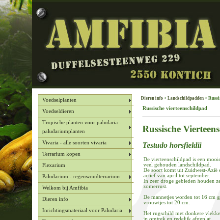
Dieren info
>
Landschildpadden
> Russi
Voedselplanten
Russische vierteenschildpad
Voedseldieren
Tropische planten voor paludaria -
Russische Vierteen
paludariumplanten
Vivaria - alle soorten vivaria
Testudo horsfieldii
Terrarium kopen
De vierteenschildpad is een mooie
veel gehouden landschildpad.
Flexarium
De soort komt uit Zuidwest-Azië e
actief van april tot september.
Paludarium - regenwoudterrarium
In zeer droge gebieden houden z
zomerrust.
Welkom bij Amfibia
De mannetjes worden tot 16 cm g
Dieren info
vrouwtjes tot 20 cm.
Inrichtingsmateriaal voor Paludaria
Het rugschild met donkere vlekke
in omtrek en redelijk afgeplat.