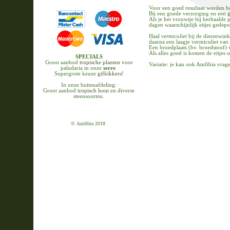
Voor een goed resultaat worden b
Bij een goede verzorging en een g
Als je het vrouwtje bij herhaalde
dagen waarschijnlijk eitjes gedepo
Haal
vermiculiet
bij de dierenwink
daarna een laagje vermiculiet van 
Een broedplaats (bv. broedstoof) 
Als alles goed is komen de eitjes 
SPECIALS
Groot aanbod
tropische planten
voor
Variatie: je kan ook Amfibia vrage
paludaria in onze
serre
.
Supergrote keuze
gifkikkers
!
In onze buitenafdeling:
Groot aanbod
tropisch hout
en diverse
steensoorten.
© Amfibia 2018