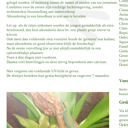
Comm
gelegd worden, of stomweg tussen de ramen of randen van uw terrarium.
Willi
Condities voor de eieren zijn vochtige luchtomgeving, zonder
Class
rechtstreekse blootstelling aan waterverloop.
Anim
Afzondering in een broedkast is niet aan te bevelen.
Phyl
Chor
Let op: als de eitjes uitkomen worden de jongen gemakkelijk als eten
Class
beschouwd, dus best afzonderen door bv. een plastic potje erover te
Repti
kleven.
Order
Ook meer dan voldoende eten voorzien houdt de 'groteren' wat kalmer,
Squa
maar afzonderen en goed observeren blijft de boodschap!
Fami
Na de eerste vervelling (zie je niet altijd) onmiddellijk in een
Gekk
opkweekbakje plaatsen.
Genu
Twee à drie dagen niet voederen.
Lygod
Daarna veel fruitvliegjes en deze stevig bepoederen met calcium.
Distr
Niet vergeten om voldoende UV-licht te geven.
De diertjes bereiken hun geslachtsrijpheid na ongeveer 7 maanden.
Voe
fruitv
bonen
Gesl
Via k
azuur
groen
Opgep