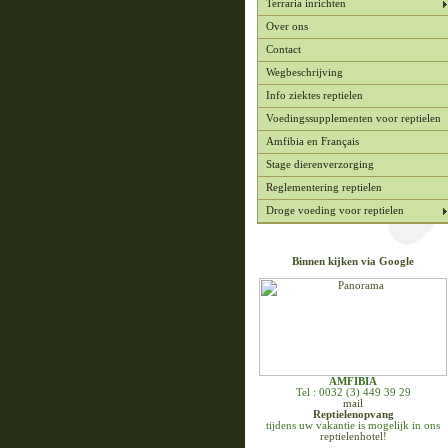
Terraria inrichten
Over ons
Contact
Wegbeschrijving
Info ziektes reptielen
Voedingssupplementen voor reptielen
Amfibia en Français
Stage dierenverzorging
Reglementering reptielen
Droge voeding voor reptielen
Binnen kijken via Google
AMFIBIA
Tel : 0032 (3) 449 39 29
mail
Reptielenopvang
tijdens uw vakantie is mogelijk in ons
reptielenhotel!