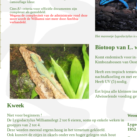
camouflage kleur.
Cites A!: criteria voor officiële documenten zijn
complexer als gemiddeld.
Wegens de complexiteit van de administratie rond deze
soort wordt de Williamsi niet meer door Amfibia
verhandeld.
Het mannetje lygodactylus is
Biotoop van L. w
Komt endemisch voor in 
Kimbozabossen van Oost 
Heeft een tropisch terra
nachtafkoeling en met ee
Heeft UV (5) nodig.
Eet bijna alle kleinere in
Afwisselende voeding ge
Kweek
Niet voor beginners !
Weten
De
Lygodactylus Williamsi
legt 2 tot 6 eieren, soms op enkele weken in
Lygo
groepjes van 2 tot 4.
1952
Deze worden meestal ergens hoog in het terrarium gekleefd.
Ook kunnen de eitjes in oksels onder een hoger gelegen stuk hout