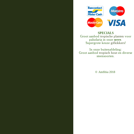
SPECIALS
Groot aanbod
tropische planten
voor
paludaria in onze
serre
.
Supergrote keuze
gifkikkers
!
In onze buitenafdeling:
Groot aanbod
tropisch hout
en diverse
steensoorten.
© Amfibia 2018