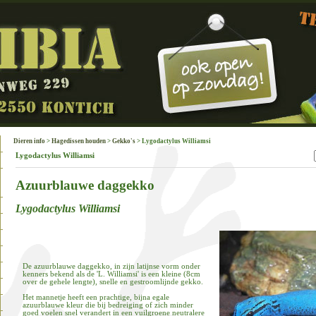
Dieren info
>
Hagedissen houden
>
Gekko's
> Lygodactylus Williamsi
Lygodactylus Williamsi
Azuurblauwe daggekko
Lygodactylus Williamsi
De azuurblauwe daggekko, in zijn latijnse vorm onder
kenners bekend als de 'L. Williamsi' is een kleine (8cm
over de gehele lengte), snelle en gestroomlijnde gekko.
Het mannetje heeft een prachtige, bijna egale
azuurblauwe kleur die bij bedreiging of zich minder
goed voelen snel verandert in een vuilgroene neutralere