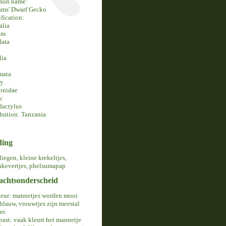
on name:
ams' Dwarf Gecko
ification:
alia
um
data
lia
mata
ly
onidae
s:
actylus
ibution: Tanzania
ding
liegen, kleine krekeltjes,
kevertjes, phelsumapap
achtsonderscheid
leur: mannetjes worden mooi
blauw, vrouwtjes zijn meestal
er.
ast: vaak kleurt het mannetje