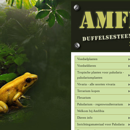
Voedselplanten
Voedseldieren
Tropische planten voor paludaria -
paludariumplanten
Vivaria - alle soorten vivaria
Terrarium kopen
Flexarium
Paludarium - regenwoudterrarium
Welkom bij Amfibia
Dieren info
Inrichtingsmateriaal voor Paludaria