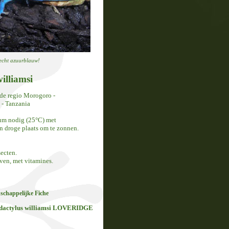
 echt azuurblauw!
illiamsi
de regio Morogoro -
- Tanzania
rium nodig (25°C) met
n droge plaats om te zonnen.
secten.
ven, met vitamines.
schappelijke Fiche
dactylus williamsi LOVERIDGE