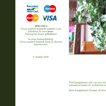
SPECIALS
Groot aanbod
tropische planten
voor
paludaria in onze
serre
.
Supergrote keuze
gifkikkers
!
In onze buitenafdeling:
Groot aanbod
tropisch hout
en diverse
steensoorten.
© Amfibia 2018
Veel hangplanten zijn van een zu
namaakcactussen en orchideeën en
Deze hangplanten bestaan uit kunst