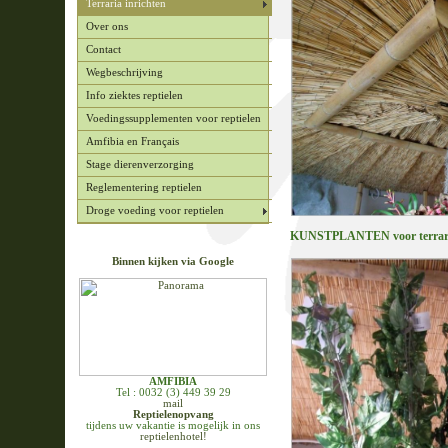
Terraria inrichten
Over ons
Contact
Wegbeschrijving
Info ziektes reptielen
Voedingssupplementen voor reptielen
Amfibia en Français
Stage dierenverzorging
Reglementering reptielen
Droge voeding voor reptielen
KUNSTPLANTEN voor terrarium
Binnen kijken via Google
AMFIBIA
Tel : 0032 (3) 449 39 29
mail
Reptielenopvang
tijdens uw vakantie is mogelijk in ons
reptielenhotel!