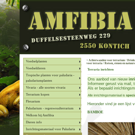
>
Achterwanden voor terrarium
/
Drinks
Voedselplanten
voor terraria
/
Rotsen, stenen en natuurs
Voedseldieren
Terraria inrichten
Tropische planten voor paludaria -
Ons aanbod van nieuw
inr
paludariumplanten
Informeer gerust via mail,
Als er bepaald inrichtingsma
Vivaria - alle soorten vivaria
Terrarium kopen
Alle inrichtingsmateriaal is
speci
Flexarium
Hieronder vind je een lijst v
Paludarium - regenwoudterrarium
BAMBOE
Welkom bij Amfibia
Dieren info
Inrichtingsmateriaal voor Paludaria