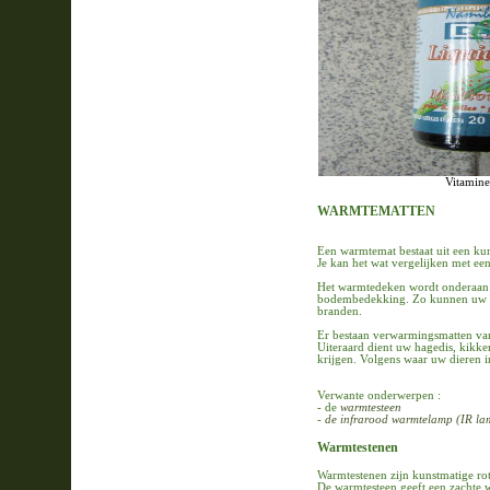
Vitamine
WARMTEMATTEN
Een warmtemat bestaat uit een kuns
Je kan het wat vergelijken met ee
Het warmtedeken wordt onderaan i
bodembedekking. Zo kunnen uw dier
branden.
Er bestaan verwarmingsmatten van
Uiteraard dient uw hagedis, kikke
krijgen. Volgens waar uw dieren 
Verwante onderwerpen :
- de
warmtesteen
-
de infrarood warmtelamp (IR la
Warmtestenen
Warmtestenen zijn kunstmatige rot
De warmtesteen geeft een zachte 