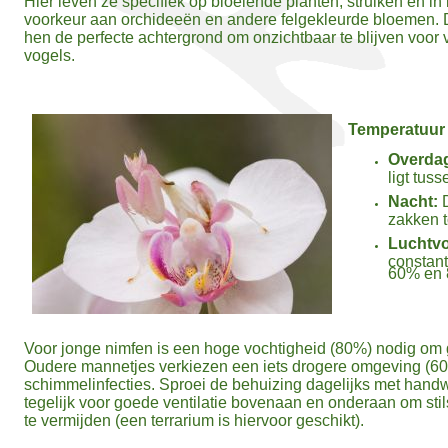
Hier leven ze specifiek op bloeiende planten, struiken en 
voorkeur aan orchideeën en andere felgekleurde bloemen. D
hen de perfecte achtergrond om onzichtbaar te blijven voor v
vogels.
Temperatuur 
Overda
ligt tus
Nacht:
D
zakken t
Luchtvo
constant
60% en 
Voor jonge nimfen is een hoge vochtigheid (80%) nodig om g
Oudere mannetjes verkiezen een iets drogere omgeving (60
schimmelinfecties. Sproei de behuizing dagelijks met handw
tegelijk voor goede ventilatie bovenaan en onderaan om sti
te vermijden (een terrarium is hiervoor geschikt).