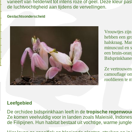
varieert van helderwit tot intens roze of geel. Deze kleur p
de luchtvochtigheid aan tijdens de vervellingen.
Geslachtsonderscheid
Vrouwtjes zijn
hebben een gr
halskraag
. Man
minuscuul en s
een bruin-oran
Bidsprinkhanen
Ze vertrouwen
camouflage om
roofdieren te m
Leefgebied
De orchidee bidsprinkhaan leeft in de
tropische regenwou
Ze komen veelvuldig voor in landen zoals Maleisië, Indone
de Filipijnen. Hun habitat bestaat uit vochtige, warme jun