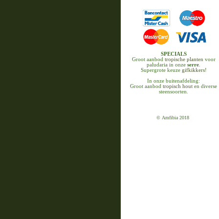
SPECIALS
Groot aanbod
tropische planten
voor
paludaria in onze
serre
.
Supergrote keuze
gifkikkers
!
In onze buitenafdeling:
Groot aanbod
tropisch hout
en diverse
steensoorten.
© Amfibia 2018