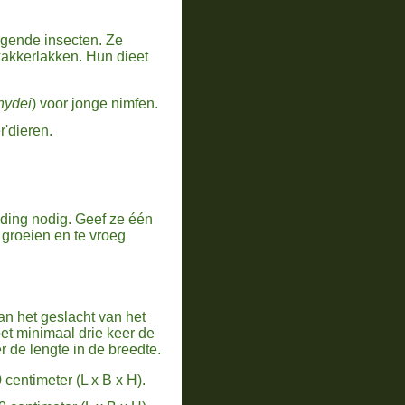
egende insecten. Ze
kakkerlakken. Hun dieet
hydei
) voor jonge nimfen.
r'dieren.
ding nodig. Geef ze één
 groeien en te vroeg
an het geslacht van het
oet minimaal drie keer de
r de lengte in de breedte.
centimeter (L x B x H).