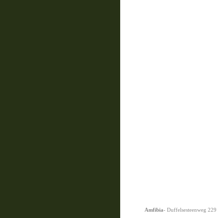
Amfibia
- Duffelsesteenweg 229 