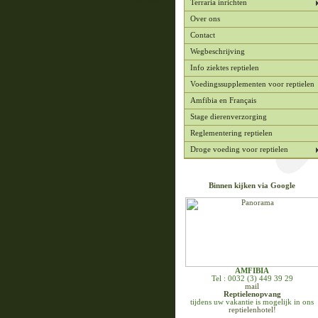
Terraria inrichten
Over ons
Contact
Wegbeschrijving
Info ziektes reptielen
Voedingssupplementen voor reptielen
Amfibia en Français
Stage dierenverzorging
Reglementering reptielen
Droge voeding voor reptielen
Binnen kijken via Google
AMFIBIA
Tel : 0032 (3) 449 39 29
mail
Reptielenopvang
tijdens uw vakantie is mogelijk in ons
reptielenhotel!