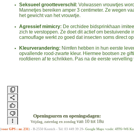
Seksueel grootteverschil:
Volwassen vrouwtjes worde
Mannetjes bereiken amper 3 centimeter. Ze wegen va
het gewicht van het vrouwtje.
Agressief mimicry:
De orchidee bidsprinkhaan imitee
zich te verstoppen. Ze doet dit actief om bestuivende 
camouflage werkt zo goed dat insecten soms direct op
Kleurverandering:
Nimfen hebben in hun eerste leve
opvallende rood-zwarte kleur. Hiermee bootsen ze gif
roofdieren af te schrikken. Pas na de eerste vervelling
Openingsuren en openingsdagen
:
van 10 tot 18u
Vrijdag, zaterdag en zondag
(
voor GPS : nr. 231
) - B-2550 Kontich - Tel: 03 449 39 29
- Google Maps +code:
4FF6+W6 Kont