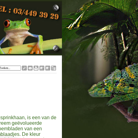
dsprinkhaan, is een van de
xtreem geëvolueerde
bloembladen van een
mblaadjes. De kleur