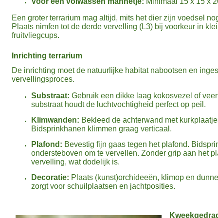
Voor een volwassen mannetje:
Minimaal 15 x 15 x 20
Een groter terrarium mag altijd, mits het dier zijn voedsel no
Plaats nimfen tot de derde vervelling (L3) bij voorkeur in kl
fruitvliegcups.
Inrichting terrarium
De inrichting moet de natuurlijke habitat nabootsen en ingest
vervellingsproces.
Substraat:
Gebruik een dikke laag kokosvezel of vee
substraat houdt de luchtvochtigheid perfect op peil.
Klimwanden:
Bekleed de achterwand met kurkplaatje
Bidsprinkhanen klimmen graag verticaal.
Plafond:
Bevestig fijn gaas tegen het plafond. Bidsp
ondersteboven om te vervellen. Zonder grip aan het pl
vervelling, wat dodelijk is.
Decoratie:
Plaats (kunst)orchideeën, klimop en dunne t
zorgt voor schuilplaatsen en jachtposities.
Kweekgedra