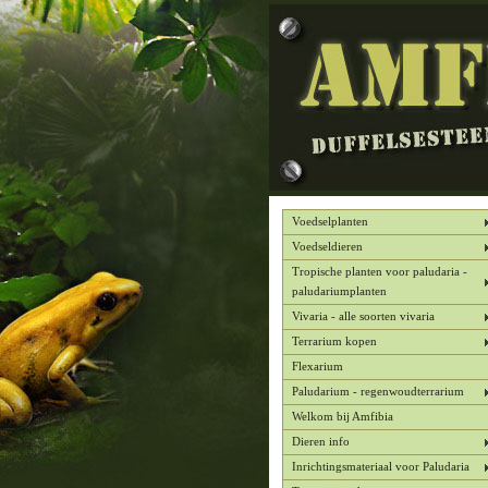
Voedselplanten
Voedseldieren
Tropische planten voor paludaria -
paludariumplanten
Vivaria - alle soorten vivaria
Terrarium kopen
Flexarium
Paludarium - regenwoudterrarium
Welkom bij Amfibia
Dieren info
Inrichtingsmateriaal voor Paludaria