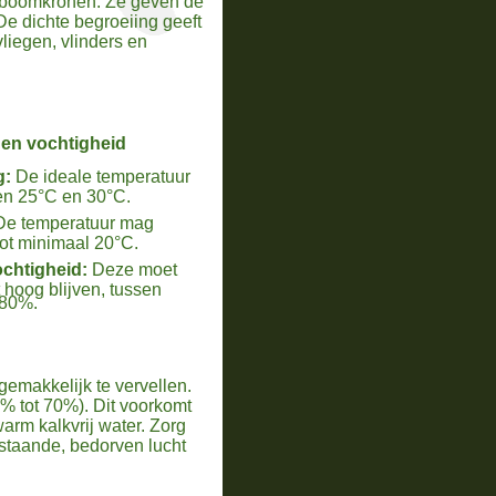
in boomkronen. Ze geven de
e dichte begroeiing geeft
liegen, vlinders en
en vochtigheid
g:
De ideale temperatuur
sen 25°C en 30°C.
e temperatuur mag
ot minimaal 20°C.
chtigheid:
Deze moet
 hoog blijven, tussen
80%.
emakkelijk te vervellen.
% tot 70%). Dit voorkomt
arm kalkvrij water. Zorg
lstaande, bedorven lucht