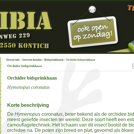
Dieren info
>
Insecten houden
>
Bidsprinkhanen
> Orchidee bidsprinkhaan
Orchidee bidsprinkhaan
Orchidee bidsprinkhaan
Hymenopus coronatus
Korte beschrijving
De
Hymenopus coronatus
, beter bekend als de orchidee bi
meest geliefde insecten ter wereld. Deze soort heeft een e
camouflagetechniek. Het lichaam van dit insect bootst de 
orchidee na. De poten zijn breed en plat, gevormd als bloe