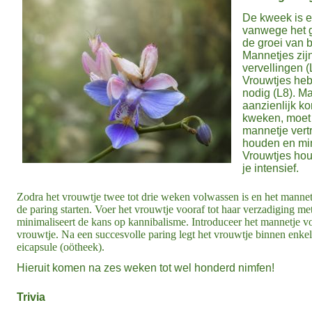
De kweek is e
vanwege het g
de groei van 
Mannetjes zijn
vervellingen 
Vrouwtjes heb
nodig (L8). M
aanzienlijk ko
kweken, moet 
mannetje vert
houden en min
Vrouwtjes hou
je intensief.
Zodra het vrouwtje twee tot drie weken volwassen is en het manne
de paring starten. Voer het vrouwtje vooraf tot haar verzadiging met
minimaliseert de kans op kannibalisme. Introduceer het mannetje vo
vrouwtje. Na een succesvolle paring legt het vrouwtje binnen enk
eicapsule (oötheek).
Hieruit komen na zes weken tot wel honderd nimfen!
Trivia