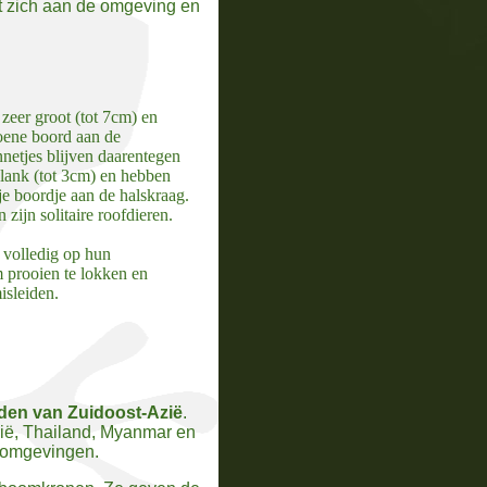
ast zich aan de omgeving en
 zeer groot (tot 7cm) en
oene boord aan
de
netjes blijven daarentegen
lank (tot 3cm) en hebben
je boordje aan de halskraag.
 zijn solitaire roofdieren.
 volledig op hun
 prooien te lokken en
isleiden.
den van Zuidoost-Azië
.
sië, Thailand, Myanmar en
gleomgevingen.