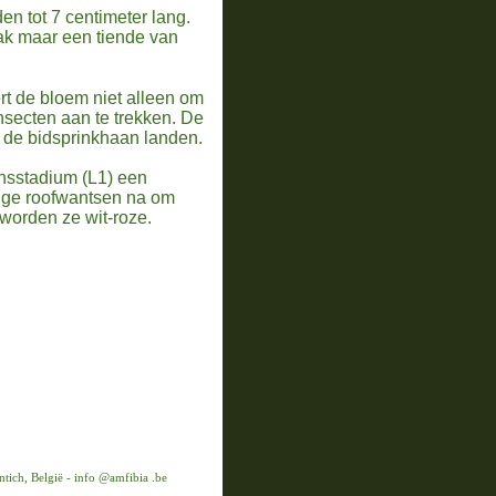
n tot 7 centimeter lang.
ak maar een tiende van
rt de bloem niet alleen om
insecten aan te trekken. De
 de bidsprinkhaan landen.
nsstadium (L1) een
tige roofwantsen na om
 worden ze wit-roze.
ich, België
-
info @amfibia .be