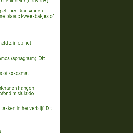
 centimeter (L x B x H).
g efficiënt kan vinden.
eine plastic kweekbakjes of
eld zijn op het
nmos (sphagnum). Dit
s of kokosmat.
rinkhanen hangen
afond mislukt de
akken in het verblijf. Dit
g