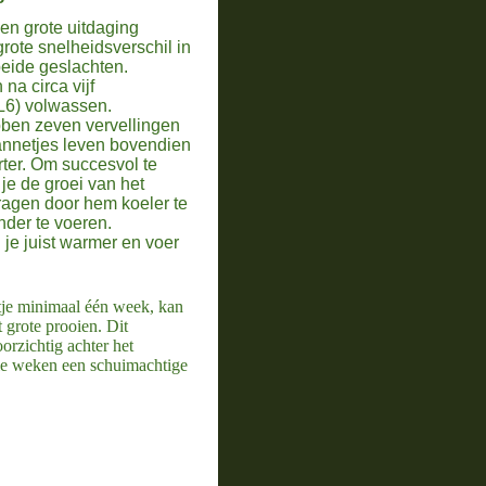
en grote uitdaging
rote snelheidsverschil in
beide geslachten.
 na circa vijf
(L6) volwassen.
ben zeven vervellingen
annetjes leven bovendien
rter. Om succesvol te
je de groei van het
ragen door hem koeler te
der te voeren.
 je juist warmer en voer
tje minimaal één week, kan
 grote prooien. Dit
orzichtig achter het
ele weken een schuimachtige