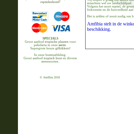
reptielenhotel!
misschien wel uw landschildpad.
Volgens het soort reptiel, de groo
frekwentie en de hoeveelheid aan 
Het is zelden of nooit nodig om b
Amfibia stelt in de winke
beschikking.
SPECIALS
Groot aanbod
tropische planten
voor
paludaria in onze
serre
.
Supergrote keuze
gifkikkers
!
In onze buitenafdeling:
Groot aanbod
tropisch hout
en diverse
steensoorten.
© Amfibia 2018