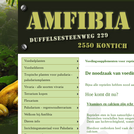
Voedselplanten
Voedingssupplementen voor repti
Voedseldieren
De noodzaak van voedin
Tropische planten voor paludaria -
paludariumplanten
Bijna alle reptielen hebben nood a
Vivaria - alle soorten vivaria
Hoe komt dit nu?
Terrarium kopen
Flexarium
Vitamines en calcium zijn echt
Paludarium - regenwoudterrarium
Welkom bij Amfibia
Reptielen eten in hun natuurlijke
Bovendien verschillen hun omgev
Dieren info
Denk aan luchtvochtigheid, waters
Inrichtingsmateriaal voor Paludaria
Hierdoor ontbreken heel vaak de 
calcium.