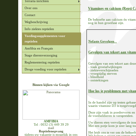
Terraria inrichten
Vitamines en calcium (Repti Ca
Over ons
Contact
De behoefte aan calcium én vitami
Wegbeschrijving
nog in hun groeifase zijn.
Info ziektes reptielen
Voedingssupplementen voor
Nefaste Gevolgen
...
reptielen
Amfibia en Français
Gevolgen van tekort aan vitam
Stage dierenverzorging
Reglementering reptielen
Gevolgen van een tekort aan deze
- vaak groeiafwijkingen
Droge voeding voor reptielen
- ziekteverschijnselen
- vroegtijdig sterven
- blindheid
- ontstekingen
Binnen kijken via Google
Hoe los je problemen met vita
In de handel zijn op testen gebas
waarin vitamine D3 is toegevoegd
Deze zijn vaak in poedervorm en 
de voedseldieren te verspreiden.
AMFIBIA
Uw dieren eten vervolgens de ins
Tel : 0032 (3) 449 39 29
Met een potje kom je zeer lang toe
mail
Reptielenopvang
Het leidt ons te ver om de behoeft
tijdens uw vakantie is mogelijk in ons
Wij helpen u graag om samen met u