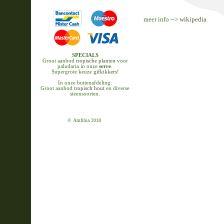
meer info -->
wikipedia
SPECIALS
Groot aanbod
tropische planten
voor
paludaria in onze
serre
.
Supergrote keuze
gifkikkers
!
In onze buitenafdeling:
Groot aanbod
tropisch hout
en diverse
steensoorten.
© Amfibia 2018