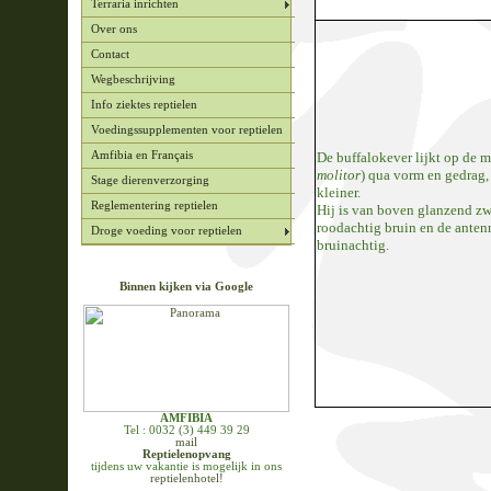
Terraria inrichten
Over ons
Contact
Wegbeschrijving
Info ziektes reptielen
Voedingssupplementen voor reptielen
De buffalokever lijkt op de m
Amfibia en Français
molitor
) qua vorm en gedrag, 
Stage dierenverzorging
kleiner.
Reglementering reptielen
Hij is van boven glanzend zw
roodachtig bruin en de anten
Droge voeding voor reptielen
bruinachtig.
Binnen kijken via Google
AMFIBIA
Tel : 0032 (3) 449 39 29
mail
Reptielenopvang
tijdens uw vakantie is mogelijk in ons
reptielenhotel!