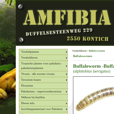
Voedseldieren
> Buffalowormen
Voedselplanten
Buffalowormen
Voedseldieren
Tropische planten voor paludaria -
Buffaloworm -Buff
paludariumplanten
(alphitobius laevigatus)
Vivaria - alle soorten vivaria
Terrarium kopen
Flexarium
Paludarium - regenwoudterrarium
Welkom bij Amfibia
Dieren info
Inrichtingsmateriaal voor Paludaria