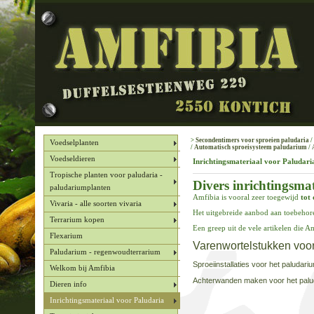
>
Secondentimers voor sproeien paludaria
/
Voedselplanten
/
Automatisch sproeisysteem paludarium
/
Voedseldieren
Inrichtingsmateriaal voor Paludari
Tropische planten voor paludaria -
Divers inrichtingsma
paludariumplanten
Amfibia is vooral zeer toegewijd
tot
Vivaria - alle soorten vivaria
Het uitgebreide aanbod aan toebehore
Terrarium kopen
Een greep uit de vele artikelen die Am
Flexarium
Varenwortelstukken vo
Paludarium - regenwoudterrarium
Sproeiinstallaties voor het paludari
Welkom bij Amfibia
Achterwanden maken voor het palu
Dieren info
Inrichtingsmateriaal voor Paludaria