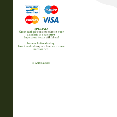
SPECIALS
Groot aanbod
tropische planten
voor
paludaria in onze
serre
.
Supergrote keuze
gifkikkers
!
In onze buitenafdeling:
Groot aanbod
tropisch hout
en diverse
steensoorten.
© Amfibia 2018