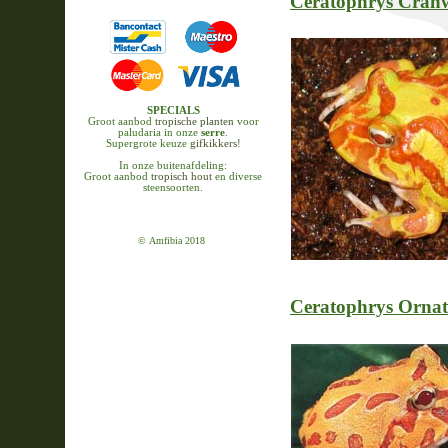
Ceratophrys Cranw
SPECIALS
Groot aanbod
tropische planten
voor
paludaria in onze
serre
.
Supergrote keuze
gifkikkers
!
In onze buitenafdeling:
Groot aanbod
tropisch hout
en diverse
steensoorten.
© Amfibia 2018
Ceratophrys Orna