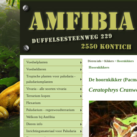
Dieren info
>
Kikkers
> Hoornkikkers
Voedselplanten
Hoornkikkers
Voedseldieren
Tropische planten voor paludaria -
De hoornkikker
(Pacma
paludariumplanten
Ceratophrys Cranwe
Vivaria - alle soorten vivaria
Terrarium kopen
Flexarium
Paludarium - regenwoudterrarium
Welkom bij Amfibia
Dieren info
Inrichtingsmateriaal voor Paludaria