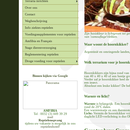
Terraria inrichten
Over ons
Contact
Wegbeschrijving
Info ziektes reptielen
Zijn basiskleur is lichtgroen tot
Voedingssupplementen voor reptielen
van 'camouflage'vlekken.
Amfibia en Français
Waar woont de hoornkikker?
Stage dierenverzorging
Argentinië en omringende landen,
Reglementering reptielen
Droge voeding voor reptielen
Welk terrarium voor je hoorn
Hoornkikkers zijn bijna rond va
Binnen kijken via Google
van 40 x 40 x 40 of een beetje gr
Verder zal je hoornkikker heel de
een insect.
Absoluut een leuke kikker! De beho
Warmte en licht?
Warmte
is belangrijk. Een hoorn
rond de 20°C dalen.
Een warmtematje en een thermostaa
AMFIBIA
Licht:
Vermits de hoornkikker vrijw
Tel : 0032 (3) 449 39 29
daglicht LED-verlichting is dus O
mail
Reptielenopvang
tijdens uw vakantie is mogelijk in ons
reptielenhotel!