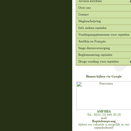
Terraria inrichten
Over ons
Contact
Wegbeschrijving
Info ziektes reptielen
Voedingssupplementen voor reptielen
Amfibia en Français
Stage dierenverzorging
Reglementering reptielen
Droge voeding voor reptielen
Binnen kijken via Google
AMFIBIA
Tel : 0032 (3) 449 39 29
mail
Reptielenopvang
tijdens uw vakantie is mogelijk in ons
reptielenhotel!