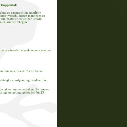
 flappentak
elige en cactusachtige uiterlijke
groot verschil tussen mannetjes en
zijn groter en stekeliger, terwijl
jn en kunnen vliegen.
 je in winkels die kruiden en specerijen
 hun actief leven. Na de laatste
htelijke voortplanting resulteert in
 de takken om te vervellen. Ze moeten
ochtige omgeving gehouden bij 25