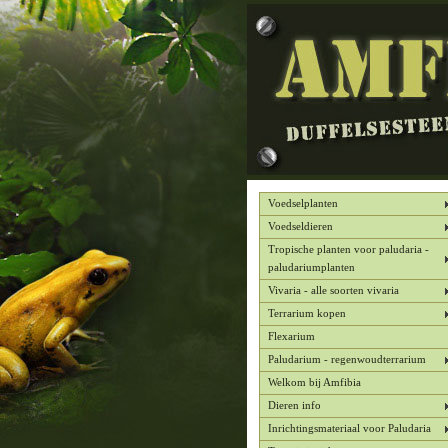
Voedselplanten
Voedseldieren
Tropische planten voor paludaria -
paludariumplanten
Vivaria - alle soorten vivaria
Terrarium kopen
Flexarium
Paludarium - regenwoudterrarium
Welkom bij Amfibia
Dieren info
Inrichtingsmateriaal voor Paludaria