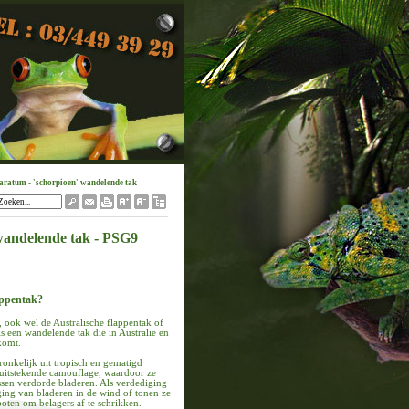
iaratum - 'schorpioen' wandelende tak
 wandelende tak - PSG9
appentak?
 ook wel de Australische flappentak of
 een wandelende tak die in Australië en
komt.
onkelijk uit tropisch en gematigd
uitstekende camouflage, waardoor ze
ssen verdorde bladeren. Als verdediging
ing van bladeren in de wind of tonen ze
poten om belagers af te schrikken.