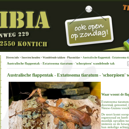
Dieren info
>
Insecten houden
>
Wandelende takken - Phasmidae
> Australische flappentak - Extatosoma t
Australische flappentak - Extatosoma tiaratum - 'schorpioen' wandelende tak
Australische flappentak - Extatosoma tiaratum - 'schorpioen'
Waar woont de fl
Extatosoma tiaratum,
doorntak genoemd, is
Nieuw-Guinea voor
De soort komt oorspr
regenwoud en heeft 
moeilijk opvallen tu
imiteren ze de beweg
hun stekelige achter