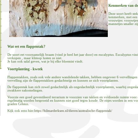
Kenmerken van de
Deze soort heeft stek
kenmerken, met een 
vrouwtjes: vrouwtjes 
mannetjes smaller zi
Wat eet een flappentak?
De soort eet voornamelijk braam (vind je heel het jaar door) en eucalyptus. Eucalyptus vind
verkopen , maar klimop lusten ze niet.
Je kan ook salal geven, wat je bij elke bloemist vindt.
Voortplanting - kweek
Flappentakken, zoals ook vele andere wandelende takken, hebben ongeveer 6 vervellingen in
vervelling zijn de flappentakken geslachtsrijp en kunnen ze zich voortplanten.
De flappentak kan zich zowel geslachtelijk als ongeslachtelijk voortplanten, waarbij ongeslac
zwakkere nakomelingen.
Voorzie een goed geventileerd terrarium te voorzien van takken en voldoende ruimte voor
regelmatig worden besproeid en kunnen niet goed tegen koude. De eitjes worden in een v
graden Celsius.
Kijk ook eens hier.
https://hilmarderksen.nl/dieren/australische-flappentak/