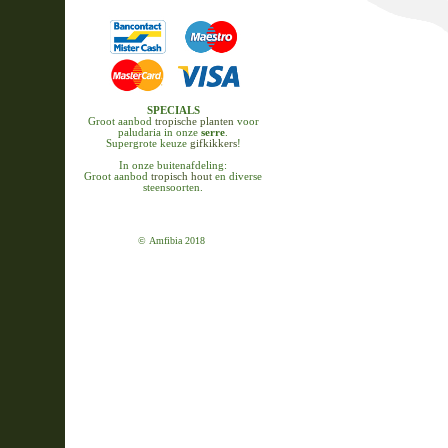
SPECIALS
Groot aanbod
tropische planten
voor
paludaria in onze
serre
.
Supergrote keuze
gifkikkers
!
In onze buitenafdeling:
Groot aanbod
tropisch hout
en diverse
steensoorten.
© Amfibia 2018