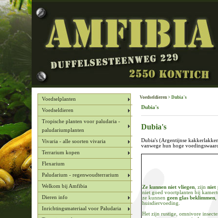
Voedseldieren
> Dubia's
Voedselplanten
Dubia's
Voedseldieren
Tropische planten voor paludaria -
Dubia's
paludariumplanten
Dubia's (Argentijnse kakkerlakken
Vivaria - alle soorten vivaria
vanwege hun hoge voedingswaarde
Terrarium kopen
Flexarium
Paludarium - regenwoudterrarium
Welkom bij Amfibia
Ze kunnen niet vliegen
, zijn
niet
niet goed voortplanten bij kamer
Dieren info
ze kunnen
geen glas beklimmen
,
huisdiervoeding.
Inrichtingsmateriaal voor Paludaria
Het zijn rustige, omnivore insecten