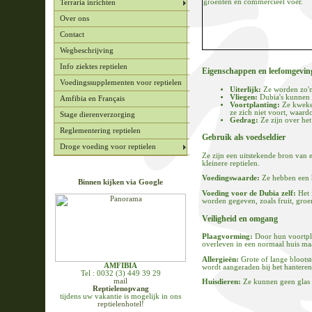
groenten en commercieel voer.
Terraria inrichten
Over ons
Contact
Wegbeschrijving
Info ziektes reptielen
Eigenschappen en leefomgevin
Voedingssupplementen voor reptielen
Uiterlijk:
Ze worden zo'n 
Vliegen:
Dubia's kunnen n
Amfibia en Français
Voortplanting:
Ze kweken
ze zich niet voort, waard
Stage dierenverzorging
Gedrag:
Ze zijn over he
Reglementering reptielen
Gebruik als voedseldier
Droge voeding voor reptielen
Ze zijn een uitstekende bron van 
kleinere reptielen.
Voedingswaarde:
Ze hebben een 
Binnen kijken via Google
Voeding voor de Dubia zelf:
Het 
worden gegeven, zoals fruit, gro
Veiligheid en omgang
Plaagvorming:
Door hun voortpla
overleven in een normaal huis ma
Allergieën:
Grote of lange bloots
AMFIBIA
wordt aangeraden bij het hanteren
Tel : 0032 (3) 449 39 29
mail
Huisdieren:
Ze kunnen geen glas 
Reptielenopvang
tijdens uw vakantie is mogelijk in ons
reptielenhotel!