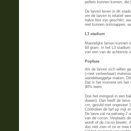
pellets kunnen komen, die 
De larven leven in dit stad
om de larven in relatief we
halve liter zijn geschikt, w
niet kunnen ontsnappen, wan
L3 stadium
Mannelijke larven kunnen i
60 gram. In het L3 stadium
van
een van de achterste 
Popfase
Als de larven zich willen 
(=niet verteerbaar) materi
wandelweggetje maken. Dit
Dat is het moment om het 
90% leem.
Doe het mengsel in een bak
duwen). Dan heeft de larve
cm, gevuld met ongeveer 15
Controleer de larf op mijt 
De larve zal na pakweg 2 
van de cocon. Verplaats de 
wordt of de cocon breekt, 
dus niet zien of ze er mee 