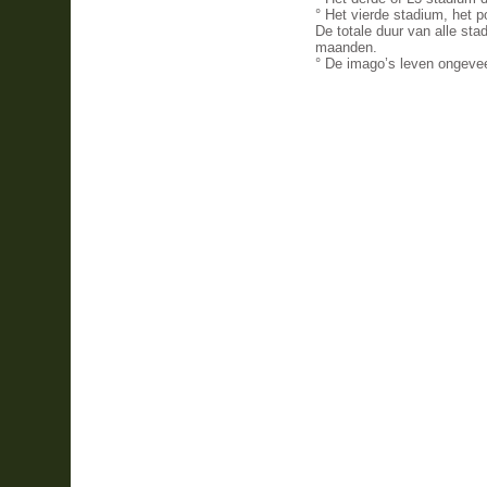
°
Het vierde stadium, het 
De totale duur van alle sta
maanden.
° De i
mago’s leven ongevee