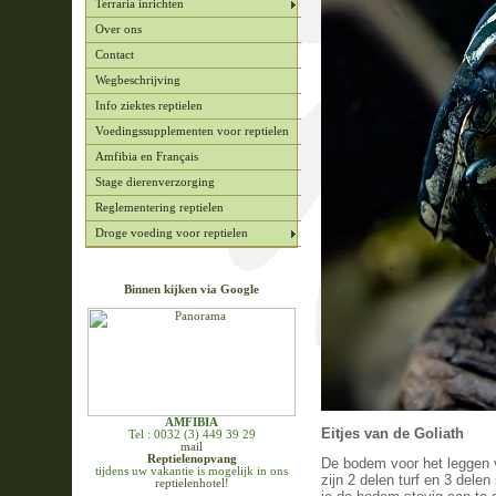
Terraria inrichten
Over ons
Contact
Wegbeschrijving
Info ziektes reptielen
Voedingssupplementen voor reptielen
Amfibia en Français
Stage dierenverzorging
Reglementering reptielen
Droge voeding voor reptielen
Binnen kijken via Google
AMFIBIA
Eitjes van de Goliath
Tel : 0032 (3) 449 39 29
mail
Reptielenopvang
De bodem voor het leggen v
tijdens uw vakantie is mogelijk in ons
zijn 2 delen turf en 3 dele
reptielenhotel!