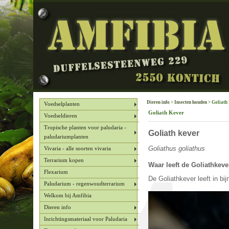
Dieren info
>
Insecten houden
> Goliath
Voedselplanten
Goliath Kever
Voedseldieren
Tropische planten voor paludaria -
Goliath kever
paludariumplanten
Goliathus goliathus
Vivaria - alle soorten vivaria
Terrarium kopen
Waar leeft de Goliathkeve
Flexarium
De Goliathkever leeft in bij
Paludarium - regenwoudterrarium
Welkom bij Amfibia
Dieren info
Inrichtingsmateriaal voor Paludaria