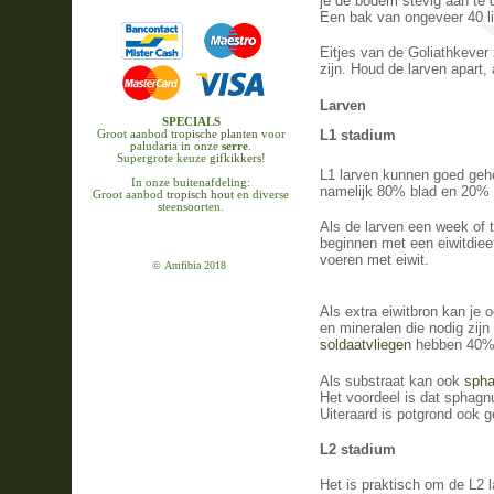
je de bodem stevig aan te
Een bak van ongeveer 40 li
Eitjes van de Goliathkever 
zijn. Houd de larven apart,
Larven
SPECIALS
L1 stadium
Groot aanbod
tropische planten
voor
paludaria in onze
serre
.
Supergrote keuze
gifkikkers
!
L1 larven kunnen goed geho
In onze buitenafdeling:
namelijk 80% blad en 20% v
Groot aanbod
tropisch hout
en diverse
steensoorten.
Als de larven een week of t
beginnen met een eiwitdieet
voeren met eiwit.
© Amfibia 2018
Als extra eiwitbron kan je 
en mineralen die nodig zijn
soldaatvliegen
hebben
40% 
Als substraat kan ook
sph
Het voordeel is dat sphagn
Uiteraard is potgrond ook g
L2 stadium
Het is praktisch om de L2 l