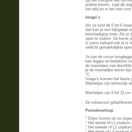
tijd het mengsel wat vochti
andere kevers. Laat dit on
het wild en is het sein voo
Imago’s
Als ze rond de 5 tot 6 maan
dan kan je een kijkgaatje m
beschadiging meer. Als je z
open te maken. De kever is
is soms keihard ook al is h
wellicht gemakkelijker ope
Je kan de cocon teruglegge
bak leggen en bedekken me
de mannetjes van dezelfde 
je de mannelijke larven bij
°C.
Imago’s kunnen het beste 
Mannetjes zijn behoorlijk te
Mannetjes zijn 6 tot 11 cm 
De volwassen goliathkevers e
Periodeverloop
°
Eitjes komen uit na onge
° Het eerste of L1 stadium
°
Het tweede of L2 stadium
°
Het derde of L3 stadium 