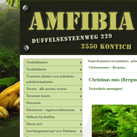
Tropische planten voor paludaria - pal
Voedselplanten
Christmasmos - Bergmos
Voedseldieren
Tropische planten voor paludaria -
Christmas mos
(Bergmo
paludariumplanten
Vesicularia montagnei
Vivaria - alle soorten vivaria
Terrarium kopen
Flexarium
Paludarium - regenwoudterrarium
Welkom bij Amfibia
Dieren info
Inrichtingsmateriaal voor Paludaria