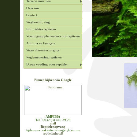
Terraria inrichten
Over ons
Contact
Wegbeschrijving
Info ziektes reptielen
Voedingssupplementen voor reptielen
Amfibia en Français
Stage dierenverzorging
Reglementering reptielen
Droge voeding voor reptielen
Binnen kijken via Google
AMFIBIA
Tel : 0032 (3) 449 39 29
mail
Reptielenopvang
tijdens uw vakantie is mogelijk in ons
reptielenhotel!