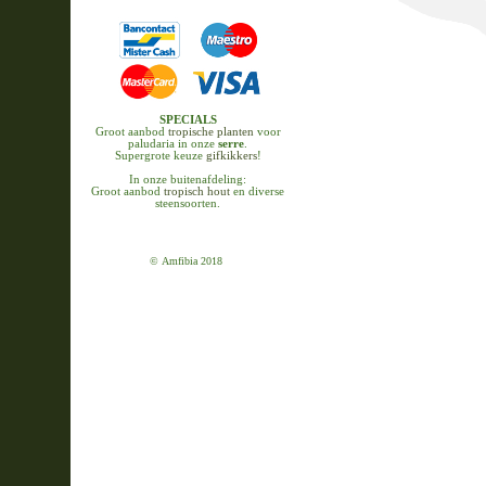
SPECIALS
Groot aanbod
tropische planten
voor
paludaria in onze
serre
.
Supergrote keuze
gifkikkers
!
In onze buitenafdeling:
Groot aanbod
tropisch hout
en diverse
steensoorten.
© Amfibia 2018