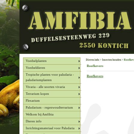
Dieren info
>
Insecten houden
> Roofkev
Voedselplanten
Roofkevers
Voedseldieren
Tropische planten voor paludaria -
Roofkevers
paludariumplanten
Vivaria - alle soorten vivaria
Terrarium kopen
Flexarium
Paludarium - regenwoudterrarium
Welkom bij Amfibia
Dieren info
Inrichtingsmateriaal voor Paludaria