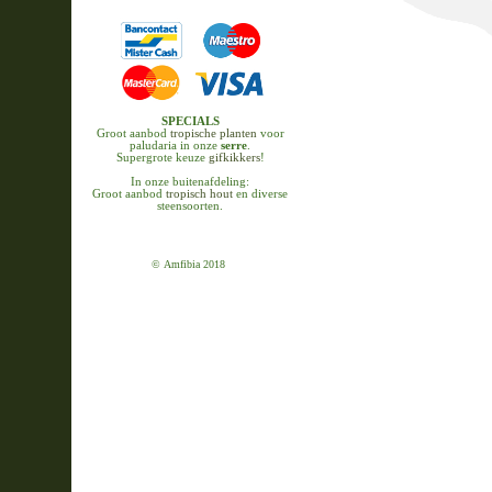
SPECIALS
Groot aanbod
tropische planten
voor
paludaria in onze
serre
.
Supergrote keuze
gifkikkers
!
In onze buitenafdeling:
Groot aanbod
tropisch hout
en diverse
steensoorten.
© Amfibia 2018