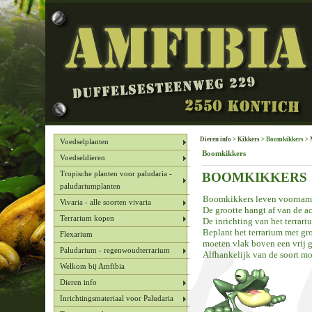
Dieren info
>
Kikkers
> Boomkikkers >
Voedselplanten
Boomkikkers
Voedseldieren
BOOMKIKKERS
Tropische planten voor paludaria -
paludariumplanten
Boomkikkers leven voornamel
Vivaria - alle soorten vivaria
De grootte hangt af van de ac
Terrarium kopen
De inrichting van het terrar
Beplant het terrarium met gr
Flexarium
moeten vlak boven een vrij 
Paludarium - regenwoudterrarium
Alfhankelijk van de soort m
Welkom bij Amfibia
Dieren info
Inrichtingsmateriaal voor Paludaria