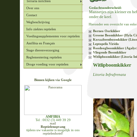
Terraria inrichten
Geslachtsonderscheid:
Over ons
Mannetjes zijn kleiner en h
Contact
onder de keel.
Wegbeschrijving
Hieronder een overzicht van enk
Info ziektes reptielen
Borneo Oorkikker
Groene Boomkikker (Hyla Ci
Voedingssupplementen voor reptielen
Koraalteenboomkikker (Litor
Amfibia en Français
Leptopelis Viridis
Roodoogboomkikker (Agalychn
Stage dierenverzorging
Vliegende Boomkikker
Witlipboomkikker (Litoria In
Reglementering reptielen
Witlipboomkikker
Droge voeding voor reptielen
Litoria Infrafrenata
Binnen kijken via Google
AMFIBIA
Tel : 0032 (3) 449 39 29
mail
Reptielenopvang
tijdens uw vakantie is mogelijk in ons
reptielenhotel!