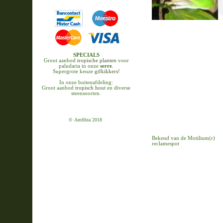
SPECIALS
Groot aanbod
tropische planten
voor
paludaria in onze
serre
.
Supergrote keuze
gifkikkers
!
In onze buitenafdeling:
Groot aanbod
tropisch hout
en diverse
steensoorten.
© Amfibia 2018
Bekend van de Motilium(r)
reclamespot